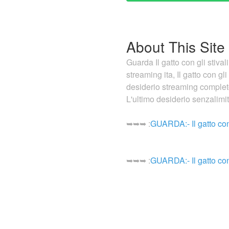
About This Site
Guarda Il gatto con gli stivali
streaming ita, Il gatto con gli
desiderio streaming completo it
L'ultimo desiderio senzalimiti
➥➥➥ :
GUARDA:- Il gatto co
➥➥➥ :
GUARDA:- Il gatto co