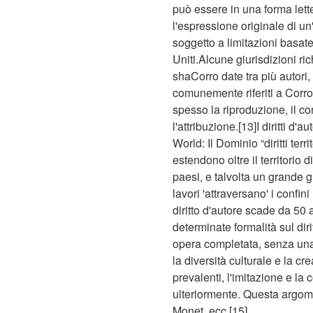
può essere in una forma letter
l'espressione originale di un'
soggetto a limitazioni basate
Uniti.Alcune giurisdizioni ri
shaCorro date tra più autori,
comunemente riferiti a Corro d
spesso la riproduzione, il co
l'attribuzione.[13]I diritti d
World: Il Dominio “diritti terr
estendono oltre il territorio d
paesi, e talvolta un grande g
lavori 'attraversano' i confini
diritto d'autore scade da 50
determinate formalità sul dirit
opera completata, senza una 
la diversità culturale e la c
prevalenti, l'imitazione e la 
ulteriormente. Questa argom
Monet, ecc.[15]