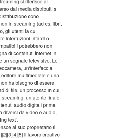
eaming si riferisce al
so dai media distribuiti si
 distribuzione sono
on in streaming (ad es. libri,
 gli utenti la cui
 interruzioni, ritardi o
ompatibili potrebbero non
na di contenuti Internet in
te un segnale televisivo. Lo
deocamera, un'interfaccia
un editore multimediale e una
ve non ha bisogno di essere
d di file, un processo in cui
lo streaming, un utente finale
ntenuti audio digitali prima
a diversi da video e audio,
ng text'.
sce al suo proprietario il
[2][3][4][5] Il lavoro creativo