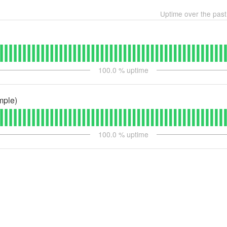
Uptime over the pas
100.0
% uptime
mple)
100.0
% uptime