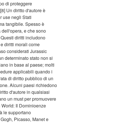
opo di proteggere
8] Un diritto d'autore è
r use negli Stati
rma tangibile. Spesso è
za dell'opera, e che sono
 Questi diritti includono
e diritti morali come
caso considerati Jurassic
i un determinato stato non si
ariano in base al paese; molti
cedure applicabili quando i
rata di diritto pubblico di un
ione. Alcuni paesi richiedono
iritto d'autore in qualsiasi
 siano un must per promuovere
ic World: Il Dominioenze
ltà le supportano
n Gogh, Picasso, Manet e