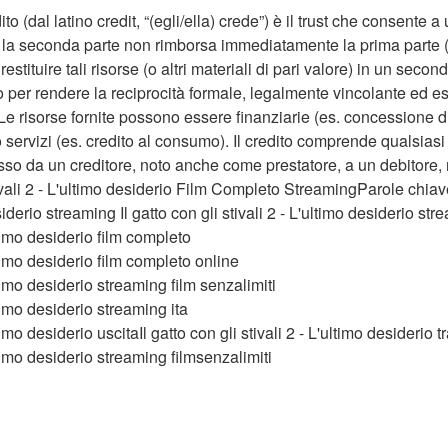
 (dal latino credit, “(egli/ella) crede”) è il trust che consente a
cui la seconda parte non rimborsa immediatamente la prima parte 
stituire tali risorse (o altri materiali di pari valore) in un secon
do per rendere la reciprocità formale, legalmente vincolante ed 
e risorse fornite possono essere finanziarie (es. concessione di
 servizi (es. credito al consumo). Il credito comprende qualsia
ncesso da un creditore, noto anche come prestatore, a un debitor
tivali 2 - L'ultimo desiderio Film Completo StreamingParole chiave
siderio streaming Il gatto con gli stivali 2 - L'ultimo desiderio str
ultimo desiderio film completo
ultimo desiderio film completo online
ultimo desiderio streaming film senzalimiti
ultimo desiderio streaming ita
ltimo desiderio uscitaIl gatto con gli stivali 2 - L'ultimo desiderio tr
ultimo desiderio streaming filmsenzalimiti