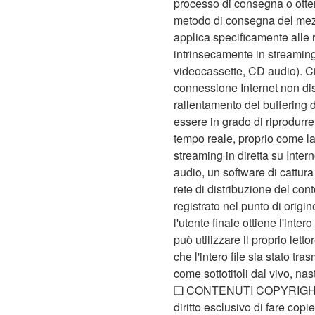
processo di consegna o otten
metodo di consegna del mezzo
applica specificamente alle r
intrinsecamente in streaming 
videocassette, CD audio). Ci 
connessione Internet non disp
rallentamento del buffering d
essere in grado di riprodurre
tempo reale, proprio come la 
streaming in diretta su Inte
audio, un software di cattura
rete di distribuzione del con
registrato nel punto di origi
l'utente finale ottiene l'inte
può utilizzare il proprio lett
che l'intero file sia stato t
come sottotitoli dal vivo, nas
❏ CONTENUTI COPYRIGHT ❏Il di
diritto esclusivo di fare copie