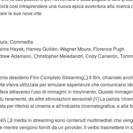
ovrà così intraprendere una nuova epica avventura alla ricerca d
are le sue nove vite.
tura, Commedia
Salma Hayek, Harvey Guillén, Wagner Moura, Florence Pugh
Andrew Adamson, Christopher Meledandri, Cody Cameron, Tom
L'ultimo desiderio Film Completo Streaming❏ Il film, chiamato anche 
te visiva utilizzata per simulare esperienze che comunicano idee
sfera attraverso l'uso di immagini in movimento. Queste immagi
 raramente, da altre stimolazioni sensoriali.[1] La parola 'cine
a per riferirsi al cinema e all'industria cinematografica, e alla f
I media in streaming sono contenuti multimediali che vengo
e mentre vengono forniti da un provider. Il verbo trasmettere in s