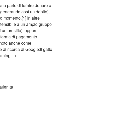
 una parte di fornire denaro o
(generando così un debito),
do momento.[1] In altre
estensibile a un ampio gruppo
 un prestito), oppure
si forma di pagamento
e, noto anche come
 di ricerca di Google:Il gatto
eaming ita
ailer ita