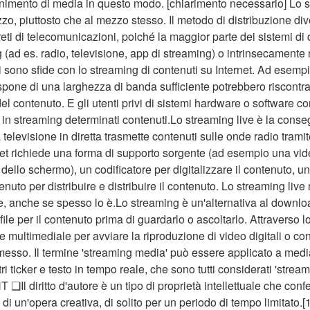
imento di media in questo modo. [chiarimento necessario] Lo str
, piuttosto che al mezzo stesso. Il metodo di distribuzione diver
eti di telecomunicazioni, poiché la maggior parte dei sistemi di
(ad es. radio, televisione, app di streaming) o intrinsecamente n
sono sfide con lo streaming di contenuti su Internet. Ad esempio,
one di una larghezza di banda sufficiente potrebbero riscontrare
el contenuto. E gli utenti privi di sistemi hardware o software c
 in streaming determinati contenuti.Lo streaming live è la conseg
televisione in diretta trasmette contenuti sulle onde radio trami
rnet richiede una forma di supporto sorgente (ad esempio una vi
 dello schermo), un codificatore per digitalizzare il contenuto, 
tenuto per distribuire e distribuire il contenuto. Lo streaming li
ne, anche se spesso lo è.Lo streaming è un'alternativa al downloa
ro file per il contenuto prima di guardarlo o ascoltarlo. Attraverso 
ore multimediale per avviare la riproduzione di video digitali o co
rasmesso. Il termine 'streaming media' può essere applicato a medi
tri ticker e testo in tempo reale, che sono tutti considerati 'streami
ritto d'autore è un tipo di proprietà intellettuale che conferi
 di un'opera creativa, di solito per un periodo di tempo limitato.[1]