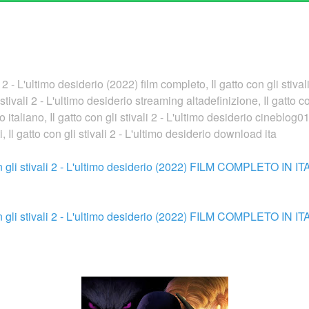
 2 - L'ultimo desiderio (2022) film completo, Il gatto con gli stival
 stivali 2 - L'ultimo desiderio streaming altadefinizione, Il gatto con
aliano, Il gatto con gli stivali 2 - L'ultimo desiderio cineblog01, I
, Il gatto con gli stivali 2 - L'ultimo desiderio download ita
n gli stivali 2 - L'ultimo desiderio (2022) FILM COMPLETO IN I
n gli stivali 2 - L'ultimo desiderio (2022) FILM COMPLETO IN I