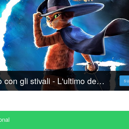
*[CB01] Il gatto con gli stivali - L'ultimo desiderio [[2022]] Streaming (ITA) AΙtadefinizione Gratis
S
onal