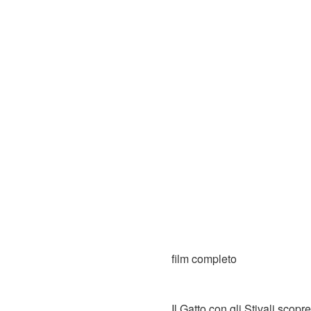
film completo
Il Gatto con gli Stivali scop