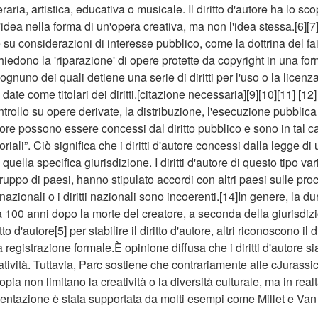
aria, artistica, educativa o musicale. Il diritto d'autore ha lo sc
idea nella forma di un'opera creativa, ma non l'idea stessa.[6][7][
 su considerazioni di interesse pubblico, come la dottrina del fai
chiedono la 'riparazione' di opere protette da copyright in una fo
 ognuno dei quali detiene una serie di diritti per l'uso o la licen
ate come titolari dei diritti.[citazione necessaria][9][10][11] [12]
ntrollo su opere derivate, la distribuzione, l'esecuzione pubblica 
'autore possono essere concessi dal diritto pubblico e sono in tal 
itoriali”. Ciò significa che i diritti d'autore concessi dalla legge d
i quella specifica giurisdizione. I diritti d'autore di questo tipo v
ruppo di paesi, hanno stipulato accordi con altri paesi sulle pro
 nazionali o i diritti nazionali sono incoerenti.[14]In genere, la du
 a 100 anni dopo la morte del creatore, a seconda della giurisdiz
to d'autore[5] per stabilire il diritto d'autore, altri riconoscono il d
registrazione formale.È opinione diffusa che i diritti d'autore
reatività. Tuttavia, Parc sostiene che contrariamente alle cJurass
copia non limitano la creatività o la diversità culturale, ma in rea
entazione è stata supportata da molti esempi come Millet e Va