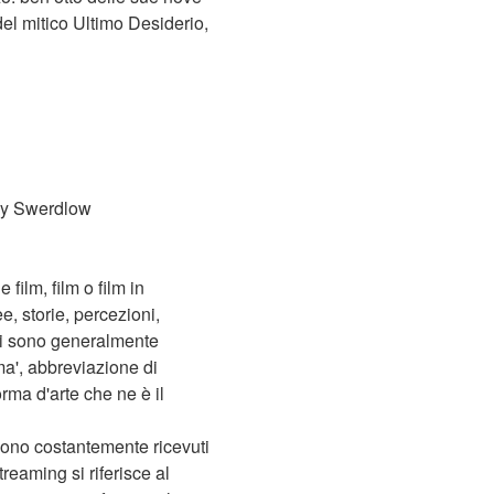
el mitico Ultimo Desiderio,
my Swerdlow
film, film o film in
, storie, percezioni,
ni sono generalmente
ma', abbreviazione di
orma d'arte che ne è il
no costantemente ricevuti
treaming si riferisce al